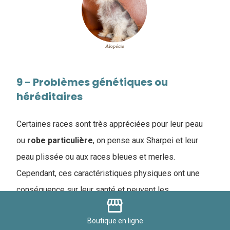
9 - Problèmes génétiques ou
héréditaires
Certaines races sont très appréciées pour leur peau
ou
robe
particulière
, on pense aux Sharpei et leur
peau plissée ou aux races bleues et merles.
Cependant, ces caractéristiques physiques ont une
conséquence sur leur santé et peuvent les
storefront
prédisposer à des pathologies
.
Boutique
en ligne