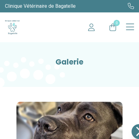
Clinique Vétérinaire de Bagatelle
0
Galerie
chevro