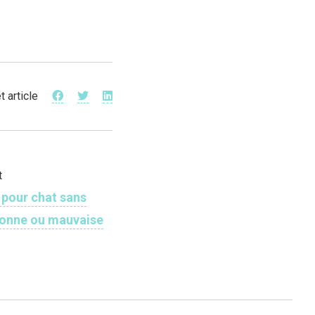
t article
t
 pour chat sans
bonne ou mauvaise