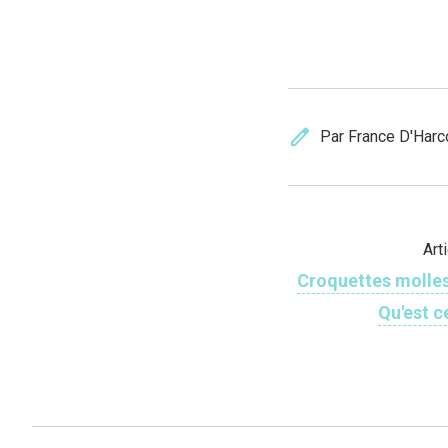
edit
Par France D'Harc
Art
Croquettes molles
Qu'est c