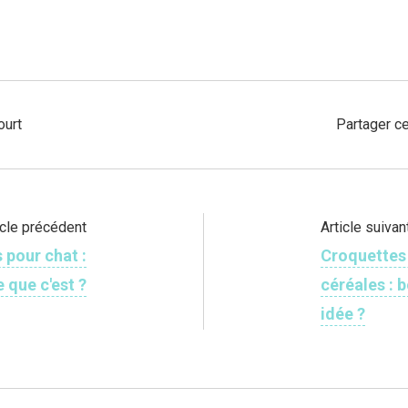
ourt
Partager ce
icle précédent
Article suivan
 pour chat :
Croquettes
e que c'est ?
céréales : 
idée ?