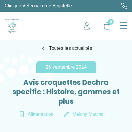
Clinique Vétérinaire de Bagatelle
0
chevron_left
Toutes les actualités
26 septembre 2024
Avis croquettes Dechra
specific : Histoire, gammes et
plus
bookmark_border
edit
Alimentation
Mélany Marchal