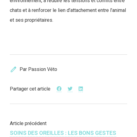
environnement, à réduire les tensions et conflits entre
chats et à renforcer le lien d’attachement entre l’animal
et ses propriétaires.
edit
Par Passion Véto
Partager cet article
Article précédent
SOINS DES OREILLES : LES BONS GESTES